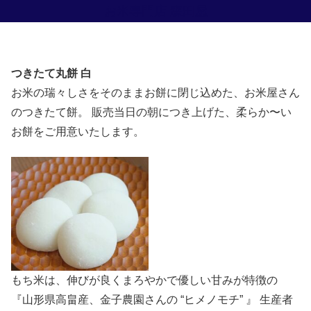
お米専門店 森田屋
つきたて丸餅 白
お米の瑞々しさをそのままお餅に閉じ込めた、お米屋さん
のつきたて餅。 販売当日の朝につき上げた、柔らか〜い
お餅をご用意いたします。
もち米は、伸びが良くまろやかで優しい甘みが特徴の
『山形県高畠産、金子農園さんの “ヒメノモチ” 』 生産者