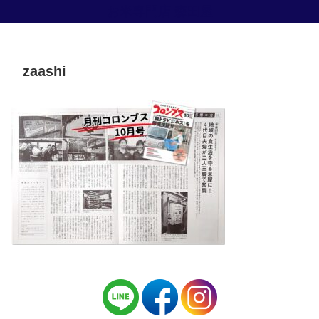
お米専門店 森田屋
zaashi