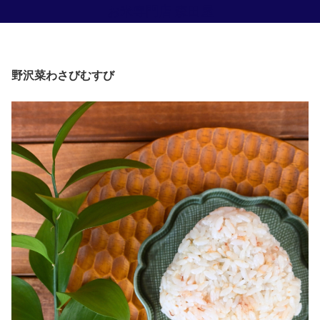
お米専門店 森田屋
野沢菜わさびむすび