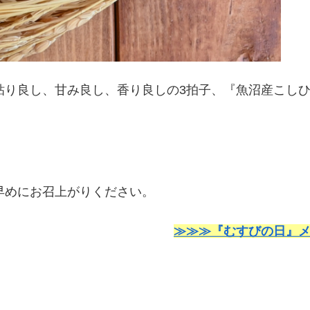
粘り良し、甘み良し、香り良しの3拍子、『魚沼産こし
早めにお召上がりください。
≫≫≫『むすびの日』