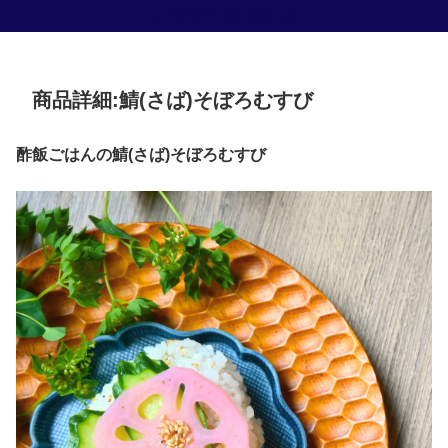
お米専門店 森田屋
商品詳細:鯖(さば)そぼろむすび
酢飯ごはんの鯖(さば)そぼろむすび