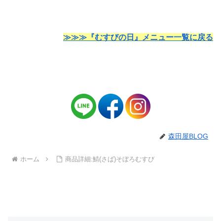
≫≫≫『むすびの日』メニュー一覧に戻る
森田屋BLOG
ホーム
商品詳細:鯖(さば)そぼろむすび