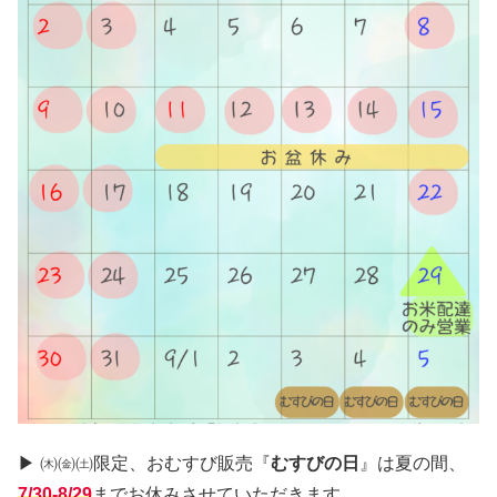
▶ ㈭㈮㈯限定、おむすび販売『
むすびの日
』は夏の間、
7/30-8/29
までお休みさせていただきます。