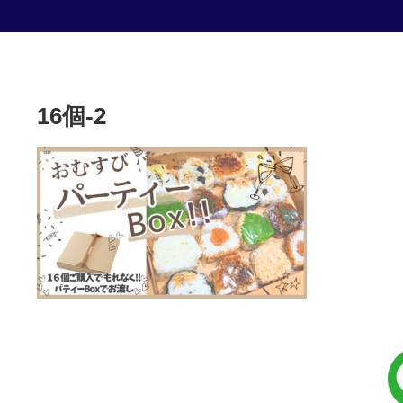
お米専門店 森田屋
16個-2