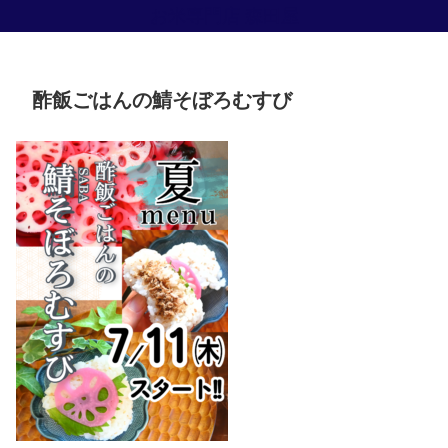
お米専門店 森田屋
酢飯ごはんの鯖そぼろむすび