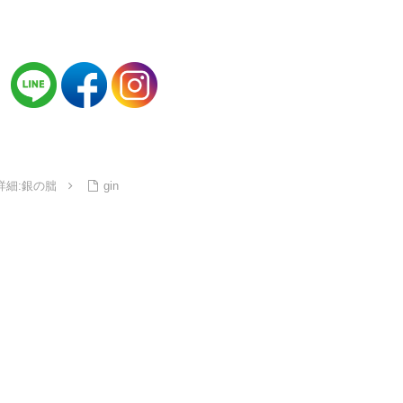
詳細:銀の朏
gin