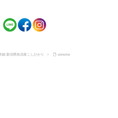
詳細:新潟県魚沼産こしひかり
uonuma