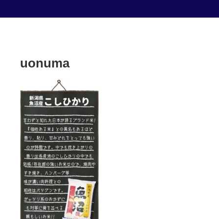
お米専門店 森田屋
uonuma