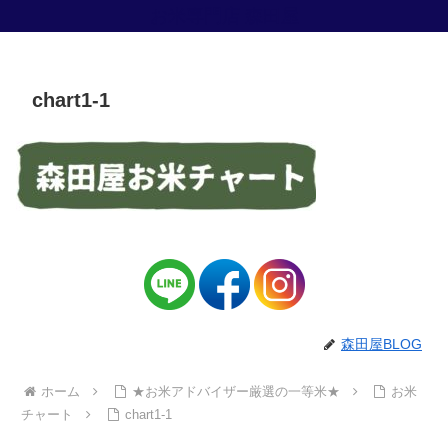
お米専門店 森田屋
chart1-1
森田屋BLOG
ホーム
★お米アドバイザー厳選の一等米★
お米
チャート
chart1-1