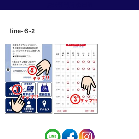
お米専門店 森田屋
line-６-2